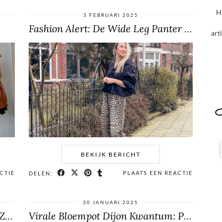
H
3 FEBRUARI 2025
Fashion Alert: De Wide Leg Panter Jeans van …
art
BEKIJK BERICHT
CTIE
PLAATS EEN REACTIE
DELEN:
30 JANUARI 2025
ENFANT Babyslofjes Wool Bruin: Zacht en Veilig
Virale Bloempot Dijon Kwantum: Perfect voor een Japandi …