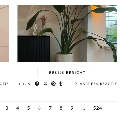
BEKIJK BERICHT
CTIE
PLAATS EEN REACTIE
DELEN:
3
4
5
6
7
8
9
…
524