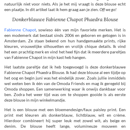
natuurlijk niet voor niets. Als je het mij vraagt is deze blouse echt
een plaatje. In dit artikel laat ik hem graag aan je zien.
Off we go!
Donkerblauwe Fabienne Chapot Phaedra Blouse
Fabienne Chapot
, sowieso één van mijn favoriete merken. Het is
een modemerk dat bestaat sinds 2006 en geboren en getogen is in
Amsterdam. Ze staan bekend om hun handgemaakte prints, rijke
kleuren, vrouwelijke silhouetten en vrolijk chique details. Ik vind
het een prachtig merk en vind het heel fijn dat ik meerdere pareltjes
van Fabienne Chapot in mijn kast heb hangen.
Het laatste pareltje dat ik heb toegevoegd is deze donkerblauwe
Fabienne Chapot Phaedra Blouse. Ik had deze blouse al een tijdje op
het oog en begin juni was het eindelijk zover. Zoals jullie inmiddels
wel weten ben ik één van de Omoda Friends en mag ik geregeld bij
Omoda shoppen. Een samenwerking waar ik onwijs dankbaar voor
ben. Zodra het weer tijd was om te shoppen gooide is als eerste
deze blouse in mijn winkelmandje.
Het is een blouse met een bloemendesign/faux paisley print. Een
print met kleuren als donkerblauw, lichtblauw, wit en crème.
Hierdoor combineert hij super leuk met zowel wit, als beige en
denim. De blouse heeft lange, volumineuze mouwen en