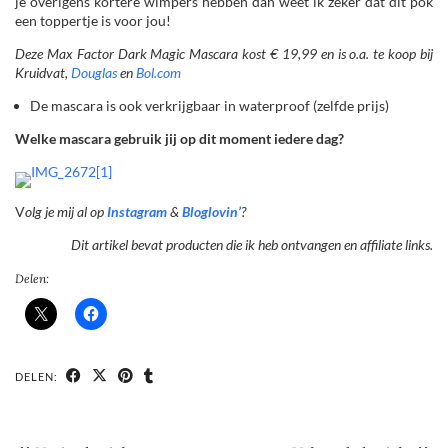
je overigens kortere wimpers hebben dan weet ik zeker dat dit pok
een toppertje is voor jou!
Deze Max Factor Dark Magic Mascara kost € 19,99 en is o.a. te koop bij
Kruidvat,
Douglas
en
Bol.com
De mascara is ook verkrijgbaar in waterproof (zelfde prijs)
Welke mascara gebruik jij op dit moment iedere dag?
V
olg je mij al op
Instagram
&
Bloglovin’
?
Dit artikel bevat producten die ik heb ontvangen en affiliate links.
Delen:
DELEN: