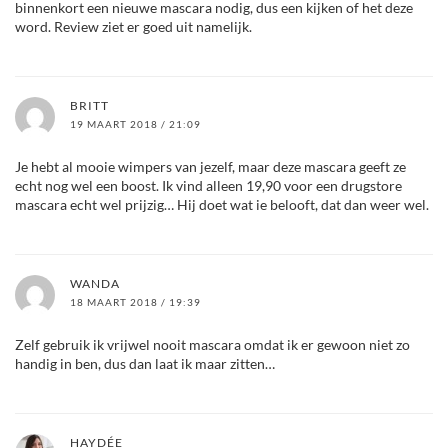
binnenkort een nieuwe mascara nodig, dus een kijken of het deze
word. Review ziet er goed uit namelijk.
BRITT
19 MAART 2018 / 21:09
Je hebt al mooie wimpers van jezelf, maar deze mascara geeft ze
echt nog wel een boost. Ik vind alleen 19,90 voor een drugstore
mascara echt wel prijzig… Hij doet wat ie belooft, dat dan weer wel.
WANDA
18 MAART 2018 / 19:39
Zelf gebruik ik vrijwel nooit mascara omdat ik er gewoon niet zo
handig in ben, dus dan laat ik maar zitten…
HAYDÉE