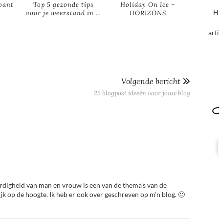
bant
Top 5 gezonde tips
Holiday On Ice –
H
voor je weerstand in …
HORIZONS
art
Volgende bericht
25 blogpost ideeën voor jouw blog
digheid van man en vrouw is een van de thema’s van de
jk op de hoogte. Ik heb er ook over geschreven op m’n blog. 🙂