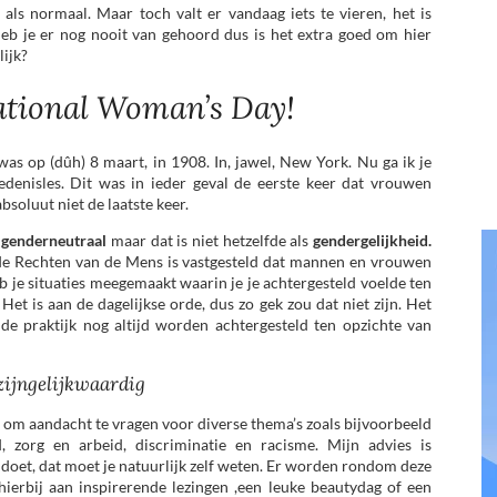
ls normaal. Maar toch valt er vandaag iets te vieren, het is
eb je er nog nooit van gehoord dus is het extra goed om hier
lijk?
ational Woman’s Day!
s op (dûh) 8 maart, in 1908. In, jawel, New York. Nu ga ik je
iedenisles. Dit was in ieder geval de eerste keer dat vrouwen
soluut niet de laatste keer.
d
genderneutraal
maar dat is niet hetzelfde als
gendergelijkheid.
r de Rechten van de Mens is vastgesteld dat mannen en vrouwen
eb je situaties meegemaakt waarin je je achtergesteld voelde ten
et is aan de dagelijkse orde, dus zo gek zou dat niet zijn. Het
 de praktijk nog altijd worden achtergesteld ten opzichte van
ijngelijkwaardig
s om aandacht te vragen voor diverse thema’s zoals bijvoorbeeld
d, zorg en arbeid, discriminatie en racisme. Mijn advies is
 doet, dat moet je natuurlijk zelf weten. Er worden rondom deze
ierbij aan inspirerende lezingen ,een leuke beautydag of een