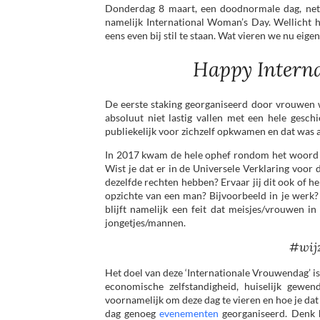
Donderdag 8 maart, een doodnormale dag, net a
namelijk International Woman’s Day. Wellicht h
eens even bij stil te staan. Wat vieren we nu eigen
Happy Intern
De eerste staking georganiseerd door vrouwen wa
absoluut niet lastig vallen met een hele gesch
publiekelijk voor zichzelf opkwamen en dat was ab
In 2017 kwam de hele ophef rondom het woor
Wist je dat er in de Universele Verklaring voo
dezelfde rechten hebben? Ervaar jij dit ook of h
opzichte van een man? Bijvoorbeeld in je werk? H
blijft namelijk een feit dat meisjes/vrouwen in
jongetjes/mannen.
#wijz
Het doel van deze ‘Internationale Vrouwendag’ i
economische zelfstandigheid, huiselijk gewen
voornamelijk om deze dag te vieren en hoe je dat
dag genoeg
evenementen
georganiseerd. Denk h