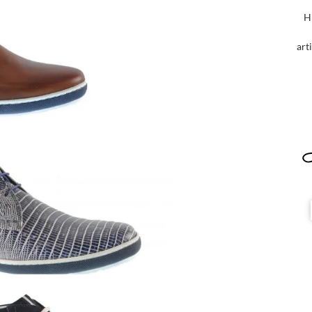
H
art