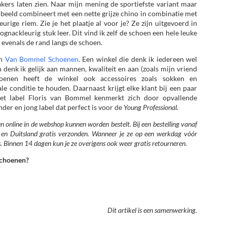
akers laten zien. Naar mijn mening de sportiefste variant maar
oorbeeld combineert met een nette grijze chino in combinatie met
ge riem. Zie je het plaatje al voor je? Ze zijn uitgevoerd in
gnackleurig stuk leer. Dit vind ik zelf de schoen een hele leuke
 evenals de rand langs de schoen.
an
Van Bommel Schoenen
. Een winkel die denk ik iedereen wel
enk ik gelijk aan mannen, kwaliteit en aan (zoals mijn vriend
oenen heeft de winkel ook accessoires zoals sokken en
 conditie te houden. Daarnaast krijgt elke klant bij een paar
et label Floris van Bommel kenmerkt zich door opvallende
onder en jong label dat perfect is voor de
Young Professional.
 online in de webshop kunnen worden bestelt. Bij een bestelling vanaf
 en Duitsland gratis verzonden. Wanneer je ze op een werkdag vóór
s. Binnen 14 dagen kun je ze overigens ook weer gratis retourneren.
 Schoenen?
Dit artikel is een samenwerking.