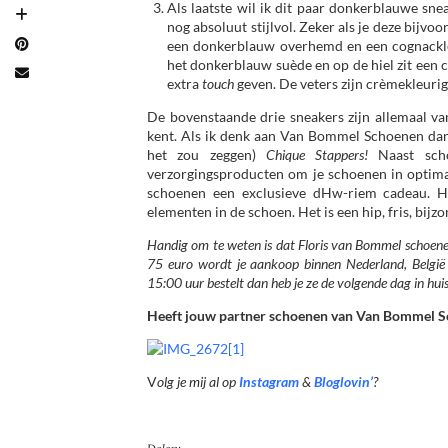
Als laatste wil ik dit paar donkerblauwe sne
nog absoluut stijlvol. Zeker als je deze bijv
een donkerblauw overhemd en een cognackleuri
het donkerblauw suède en op de hiel zit een co
extra
touch
geven. De veters zijn crèmekleurig
De bovenstaande drie sneakers zijn allemaal v
kent. Als ik denk aan Van Bommel Schoenen dan d
het zou zeggen)
Chique Stappers!
Naast sch
verzorgingsproducten om je schoenen in optimale
schoenen een exclusieve dHw-riem cadeau. H
elementen in de schoen. Het is een hip, fris, bijz
Handig om te weten is dat Floris van Bommel schoenen
75 euro wordt je aankoop binnen Nederland, België
15:00 uur bestelt dan heb je ze de volgende dag in hui
Heeft jouw partner schoenen van Van Bommel
V
olg je mij al op
Instagram
&
Bloglovin’
?