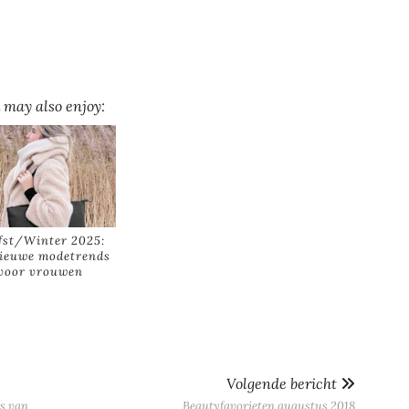
 may also enjoy:
fst/Winter 2025:
ieuwe modetrends
voor vrouwen
Volgende bericht
s van
Beautyfavorieten augustus 2018