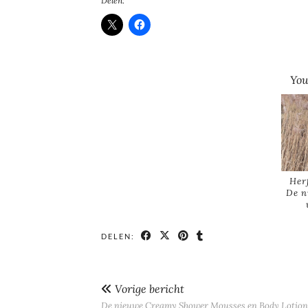
Delen:
You
Her
De n
DELEN:
Vorige bericht
De nieuwe Creamy Shower Mousses en Body Lotion